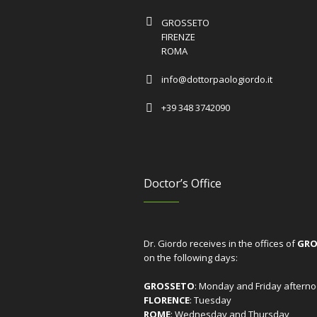
GROSSETO
FIRENZE
ROMA
info@dottorpaologiordo.it
+39 348 3742090
Doctor’s Office
Dr. Giordo receives in the offices of
GRO
on the following days:
GROSSETO
: Monday and Friday aftern
FLORENCE
: Tuesday
ROME
: Wednesday and Thursday