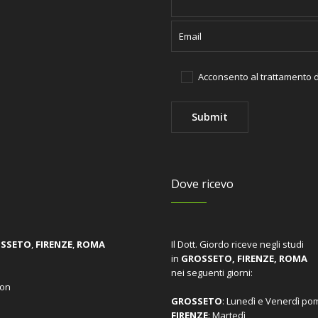
Acconsento al trattamento d
Dove ricevo
SSETO
,
FIRENZE
,
ROMA
Il Dott. Giordo riceve negli studi
in
GROSSETO, FIRENZE, ROMA
nei seguenti giorni:
oon
GROSSETO
: Lunedì e Venerdì po
FIRENZE
: Martedì