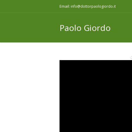
Email:
info@dottorpaologiordo.it
Paolo Giordo