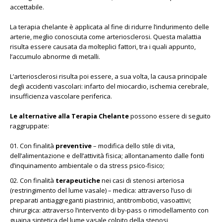
accettabile.
La terapia chelante è applicata al fine di ridurre l’indurimento delle
arterie, meglio conosciuta come arteriosclerosi. Questa malattia
risulta essere causata da molteplici fattori, tra i quali appunto,
l’accumulo abnorme di metalli.
L’arteriosclerosi risulta poi essere, a sua volta, la causa principale
degli accidenti vascolari: infarto del miocardio, ischemia cerebrale,
insufficienza vascolare periferica.
Le alternative alla Terapia Chelante
possono essere di seguito
raggruppate:
Con finalità
preventive
– modifica dello stile di vita,
dell’alimentazione e dell’attività fisica; allontanamento dalle fonti
d’inquinamento ambientale o da stress psico-fisico;
Con finalità
terapeutiche
nei casi di stenosi arteriosa
(restringimento del lume vasale) – medica: attraverso l’uso di
preparati antiaggreganti piastrinici, antitrombotici, vasoattivi;
chirurgica: attraverso l’intervento di by-pass o rimodellamento con
guaina sintetica del lume vasale colpito della stenosi