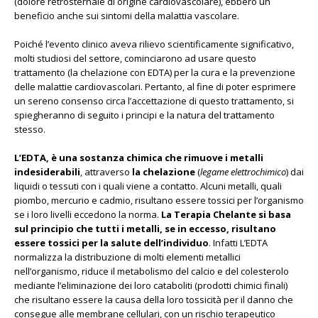
(dolore retrosternale di origine cardiovascolare), ebbero un
beneficio anche sui sintomi della malattia vascolare.
Poiché l’evento clinico aveva rilievo scientificamente significativo,
molti studiosi del settore, cominciarono ad usare questo
trattamento (la chelazione con EDTA) per la cura e la prevenzione
delle malattie cardiovascolari. Pertanto, al fine di poter esprimere
un sereno consenso circa l’accettazione di questo trattamento, si
spiegheranno di seguito i principi e la natura del trattamento
stesso.
L’EDTA, è una sostanza chimica che rimuove i metalli
indesiderabili
, attraverso
la chelazione
(
legame elettrochimico
) dai
liquidi o tessuti con i quali viene a contatto. Alcuni metalli, quali
piombo, mercurio e cadmio, risultano essere tossici per l’organismo
se i loro livelli eccedono la norma.
La Terapia Chelante si basa
sul principio che tutti i metalli, se in eccesso, risultano
essere tossici per la salute dell’individuo
. Infatti L’EDTA
normalizza la distribuzione di molti elementi metallici
nell’organismo, riduce il metabolismo del calcio e del colesterolo
mediante l’eliminazione dei loro cataboliti (prodotti chimici finali)
che risultano essere la causa della loro tossicità per il danno che
consegue alle membrane cellulari, con un rischio terapeutico