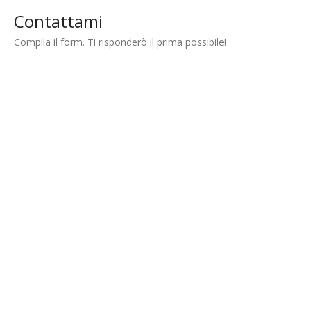
Contattami
Compila il form. Ti risponderò il prima possibile!
Nome (richiesto)
Email (required)
Oggetto
Messaggio