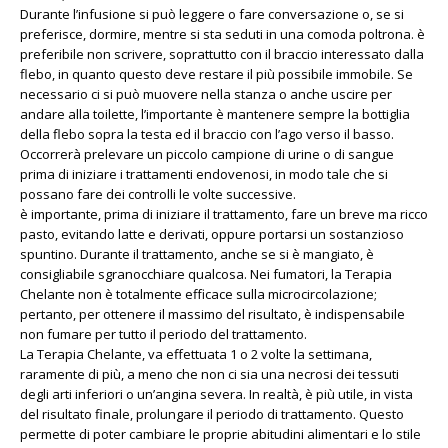
Durante l’infusione si può leggere o fare conversazione o, se si
preferisce, dormire, mentre si sta seduti in una comoda poltrona. è
preferibile non scrivere, soprattutto con il braccio interessato dalla
flebo, in quanto questo deve restare il più possibile immobile. Se
necessario ci si può muovere nella stanza o anche uscire per
andare alla toilette, l’importante è mantenere sempre la bottiglia
della flebo sopra la testa ed il braccio con l’ago verso il basso.
Occorrerà prelevare un piccolo campione di urine o di sangue
prima di iniziare i trattamenti endovenosi, in modo tale che si
possano fare dei controlli le volte successive.
è importante, prima di iniziare il trattamento, fare un breve ma ricco
pasto, evitando latte e derivati, oppure portarsi un sostanzioso
spuntino. Durante il trattamento, anche se si è mangiato, è
consigliabile sgranocchiare qualcosa. Nei fumatori, la Terapia
Chelante non è totalmente efficace sulla microcircolazione;
pertanto, per ottenere il massimo del risultato, è indispensabile
non fumare per tutto il periodo del trattamento.
La Terapia Chelante, va effettuata 1 o 2 volte la settimana,
raramente di più, a meno che non ci sia una necrosi dei tessuti
degli arti inferiori o un’angina severa. In realtà, è più utile, in vista
del risultato finale, prolungare il periodo di trattamento. Questo
permette di poter cambiare le proprie abitudini alimentari e lo stile