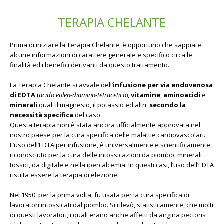
TERAPIA CHELANTE
Prima di iniziare la Terapia Chelante, è opportuno che sappiate
alcune informazioni di carattere generale e specifico circa le
finalità ed i benefici derivanti da questo trattamento.
La Terapia Chelante si avvale dell’
infusione per via endovenosa
di EDTA
(
acido etilen-diamino-tetracetico
),
vitamine
,
aminoacidi
e
minerali
quali il magnesio, il potassio ed altri,
secondo la
necessità specifica
del caso.
Questa terapia non è stata ancora ufficialmente approvata nel
nostro paese per la cura specifica delle malattie cardiovascolari.
L’uso dell’EDTA per infusione, è universalmente e scientificamente
riconosciuto per la cura delle intossicazioni da piombo, minerali
tossici, da digitale e nella ipercalcemia. In questi casi, l’uso dell’EDTA
risulta essere la terapia di elezione.
Nel 1950, per la prima volta, fu usata per la cura specifica di
lavoratori intossicati dal piombo. Si rilevò, statisticamente, che molti
di questi lavoratori, i quali erano anche affetti da angina pectoris