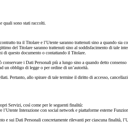
e quali sono stati raccolti.
contratto tra il Titolare e l’Utente saranno trattenuti sino a quando sia c
legittimo del Titolare saranno trattenuti sino al soddisfacimento di tale in
ioni di questo documento o contattando il Titolare.
uò conservare i Dati Personali più a lungo sino a quando detto consenso 
d un obbligo di legge o per ordine di un’autorità.
i. Pertanto, allo spirare di tale termine il diritto di accesso, cancellazio
ropri Servizi, così come per le seguenti finalità:
re l’Utente Interazione con social network e piattaforme esterne Funziona
mento e sui Dati Personali concretamente rilevanti per ciascuna finalità, l