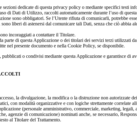
e sezioni dedicate di questa privacy policy o mediante specifici testi info
caso di Dati di Utilizzo, raccolti automaticamente durante l’uso di quest
azione sono obbligatori. Se l’Utente rifiuta di comunicarli, potrebbe ess
 sono liberi di astenersi dal comunicare tali Dati, senza che ciò abbia a
no incoraggiati a contattare il Titolare.
a parte di questa Applicazione o dei titolari dei servizi terzi utilizzati 
escritte nel presente documento e nella Cookie Policy, se disponibile.
, pubblicati o condivisi mediante questa Applicazione e garantisce di aver
ACCOLTI
accesso, la divulgazione, la modifica o la distruzione non autorizzate de
tici, con modalità organizzative e con logiche strettamente correlate alle 
Applicazione (personale amministrativo, commerciale, marketing, legali, a
matiche, agenzie di comunicazione) nominati anche, se necessario, Responsa
esto al Titolare del Trattamento.