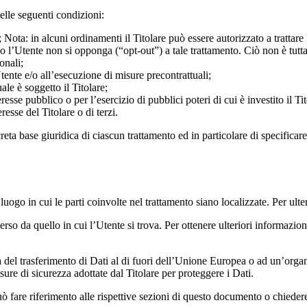
delle seguenti condizioni:
; Nota: in alcuni ordinamenti il Titolare può essere autorizzato a tratta
do l’Utente non si opponga (“opt-out”) a tale trattamento. Ciò non è tutta
onali;
tente e/o all’esecuzione di misure precontrattuali;
le è soggetto il Titolare;
esse pubblico o per l’esercizio di pubblici poteri di cui è investito il Tit
resse del Titolare o di terzi.
ta base giuridica di ciascun trattamento ed in particolare di specificare 
 luogo in cui le parti coinvolte nel trattamento siano localizzate. Per ulter
erso da quello in cui l’Utente si trova. Per ottenere ulteriori informazio
a del trasferimento di Dati al di fuori dell’Unione Europea o ad un’organ
e di sicurezza adottate dal Titolare per proteggere i Dati.
 fare riferimento alle rispettive sezioni di questo documento o chiedere 