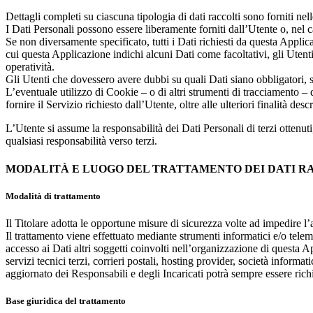
Dettagli completi su ciascuna tipologia di dati raccolti sono forniti nell
I Dati Personali possono essere liberamente forniti dall’Utente o, nel 
Se non diversamente specificato, tutti i Dati richiesti da questa Applic
cui questa Applicazione indichi alcuni Dati come facoltativi, gli Utenti
operatività.
Gli Utenti che dovessero avere dubbi su quali Dati siano obbligatori, so
L’eventuale utilizzo di Cookie – o di altri strumenti di tracciamento – d
fornire il Servizio richiesto dall’Utente, oltre alle ulteriori finalità d
L’Utente si assume la responsabilità dei Dati Personali di terzi ottenuti
qualsiasi responsabilità verso terzi.
MODALITÀ E LUOGO DEL TRATTAMENTO DEI DATI R
Modalità di trattamento
Il Titolare adotta le opportune misure di sicurezza volte ad impedire l’
Il trattamento viene effettuato mediante strumenti informatici e/o telema
accesso ai Dati altri soggetti coinvolti nell’organizzazione di questa 
servizi tecnici terzi, corrieri postali, hosting provider, società infor
aggiornato dei Responsabili e degli Incaricati potrà sempre essere richi
Base giuridica del trattamento