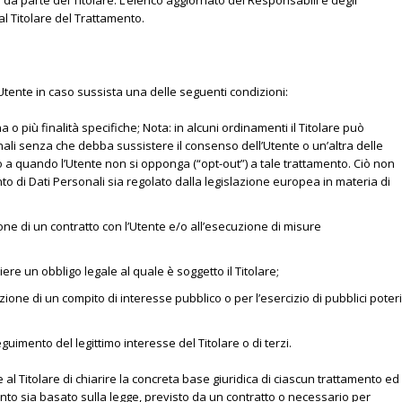
 da parte del Titolare. L’elenco aggiornato dei Responsabili e degli
al Titolare del Trattamento.
all’Utente in caso sussista una delle seguenti condizioni:
 o più finalità specifiche; Nota: in alcuni ordinamenti il Titolare può
nali senza che debba sussistere il consenso dell’Utente o un’altra delle
ino a quando l’Utente non si opponga (“opt-out”) a tale trattamento. Ciò non
nto di Dati Personali sia regolato dalla legislazione europea in materia di
one di un contratto con l’Utente e/o all’esecuzione di misure
re un obbligo legale al quale è soggetto il Titolare;
ione di un compito di interesse pubblico o per l’esercizio di pubblici poteri
guimento del legittimo interesse del Titolare o di terzi.
l Titolare di chiarire la concreta base giuridica di ciascun trattamento ed
mento sia basato sulla legge, previsto da un contratto o necessario per