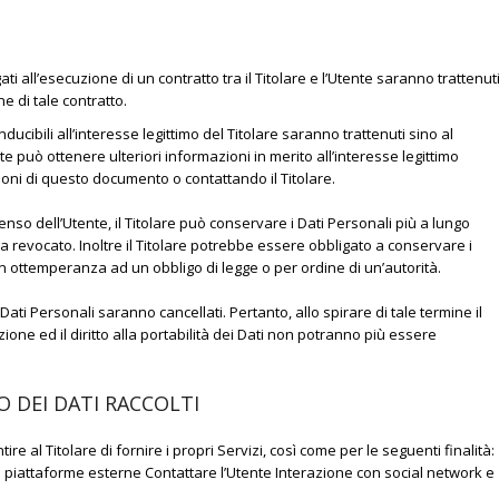
gati all’esecuzione di un contratto tra il Titolare e l’Utente saranno trattenut
 di tale contratto.
onducibili all’interesse legittimo del Titolare saranno trattenuti sino al
e può ottenere ulteriori informazioni in merito all’interesse legittimo
zioni di questo documento o contattando il Titolare.
so dell’Utente, il Titolare può conservare i Dati Personali più a lungo
evocato. Inoltre il Titolare potrebbe essere obbligato a conservare i
n ottemperanza ad un obbligo di legge o per ordine di un’autorità.
Dati Personali saranno cancellati. Pertanto, allo spirare di tale termine il
azione ed il diritto alla portabilità dei Dati non potranno più essere
 DEI DATI RACCOLTI
ire al Titolare di fornire i propri Servizi, così come per le seguenti finalità:
a piattaforme esterne Contattare l’Utente Interazione con social network e