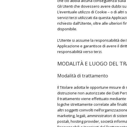
che ciò abbia alcuna conseguenza sulla di
Gli Utenti che dovessero avere dubbi su qu
L’eventuale utilizzo di Cookie – o di altri
servizi terzi utilizzati da questa Applicaz
richiesto dall’Utente, oltre alle ulteriori
disponibile.
L’Utente si assume la responsabilità dei 
Applicazione e garantisce di avere il dirit
responsabilità verso terzi.
MODALITÀ E LUOGO DEL TR
Modalità di trattamento
Il Titolare adotta le opportune misure di 
distruzione non autorizzate dei Dati Pers
Il trattamento viene effettuato mediante 
logiche strettamente correlate alle finalit
altri soggetti coinvolti nell’organizzazi
marketing, legali, amministratori di sistem
postali, hosting provider, società infor