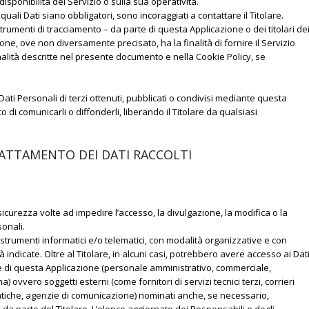
sponibilità del Servizio o sulla sua operatività.
ali Dati siano obbligatori, sono incoraggiati a contattare il Titolare.
 strumenti di tracciamento – da parte di questa Applicazione o dei titolari de
ione, ove non diversamente precisato, ha la finalità di fornire il Servizio
 finalità descritte nel presente documento e nella Cookie Policy, se
Dati Personali di terzi ottenuti, pubblicati o condivisi mediante questa
to di comunicarli o diffonderli, liberando il Titolare da qualsiasi
ATTAMENTO DEI DATI RACCOLTI
sicurezza volte ad impedire l’accesso, la divulgazione, la modifica o la
onali.
strumenti informatici e/o telematici, con modalità organizzative e con
à indicate. Oltre al Titolare, in alcuni casi, potrebbero avere accesso ai Dat
one di questa Applicazione (personale amministrativo, commerciale,
a) ovvero soggetti esterni (come fornitori di servizi tecnici terzi, corrieri
matiche, agenzie di comunicazione) nominati anche, se necessario,