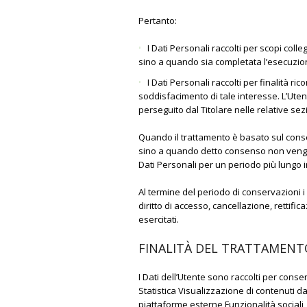
Pertanto:
I Dati Personali raccolti per scopi colle
sino a quando sia completata l’esecuzione
I Dati Personali raccolti per finalità ric
soddisfacimento di tale interesse. L’Utent
perseguito dal Titolare nelle relative se
Quando il trattamento è basato sul consen
sino a quando detto consenso non venga r
Dati Personali per un periodo più lungo i
Al termine del periodo di conservazioni i 
diritto di accesso, cancellazione, rettific
esercitati.
FINALITÀ DEL TRATTAMENTO
I Dati dell’Utente sono raccolti per consent
Statistica Visualizzazione di contenuti d
piattaforme esterne Funzionalità sociali