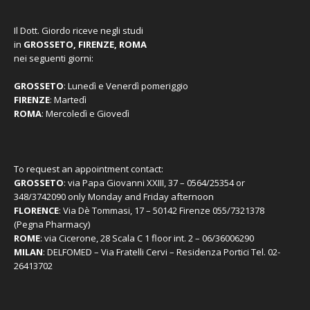
Il Dott. Giordo riceve negli studi
in
GROSSETO, FIRENZE, ROMA
nei seguenti giorni:
GROSSETO
: Lunedì e Venerdì pomeriggio
FIRENZE
: Martedì
ROMA
: Mercoledì e Giovedì
To request an appointment contact:
GROSSETO
: via Papa Giovanni XXIII, 37 – 0564/25354 or
348/3742090 only Monday and Friday afternoon
FLORENCE
: Via Dè Tommasi, 17 – 50142 Firenze 055/7321378
(Pegna Pharmacy)
ROME
: via Cicerone, 28 Scala C 1 floor int. 2 – 06/36006290
MILAN
: DELFOMED – Via Fratelli Cervi – Residenza Portici Tel. 02-
26413702