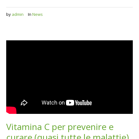
by
admin
In
News
Vitamina C per prevenire e
curare (quasi tutte le malattie)